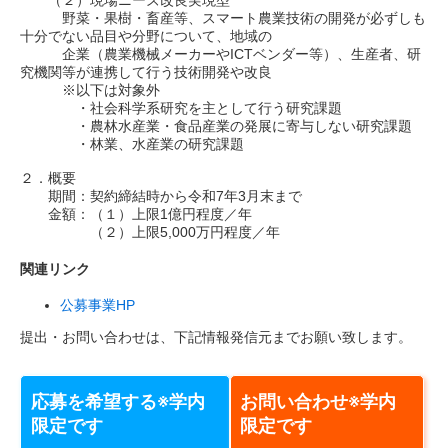
（２）現場ニーズ改良実現型
野菜・果樹・畜産等、スマート農業技術の開発が必ずしも
十分でない品目や分野について、地域の
企業（農業機械メーカーやICTベンダー等）、生産者、研
究機関等が連携して行う技術開発や改良
※以下は対象外
・社会科学系研究を主として行う研究課題
・農林水産業・食品産業の発展に寄与しない研究課題
・林業、水産業の研究課題
２．概要
期間：契約締結時から令和7年3月末まで
金額：（１）上限1億円程度／年
（２）上限5,000万円程度／年
関連リンク
公募事業HP
提出・お問い合わせは、下記情報発信元までお願い致します。
応募を希望する※学内
お問い合わせ※学内
限定です
限定です