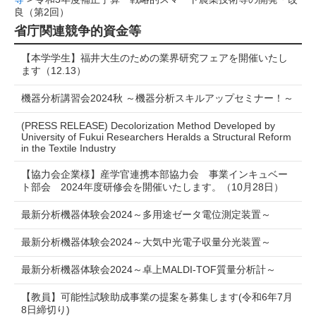
良（第2回）
省庁関連競争的資金等
【本学学生】福井大生のための業界研究フェアを開催いたし
ます（12.13）
機器分析講習会2024秋 ～機器分析スキルアップセミナー！～
(PRESS RELEASE) Decolorization Method Developed by
University of Fukui Researchers Heralds a Structural Reform
in the Textile Industry
【協力会企業様】産学官連携本部協力会 事業インキュベー
ト部会 2024年度研修会を開催いたします。（10月28日）
最新分析機器体験会2024～多用途ゼータ電位測定装置～
最新分析機器体験会2024～大気中光電子収量分光装置～
最新分析機器体験会2024～卓上MALDI-TOF質量分析計～
【教員】可能性試験助成事業の提案を募集します(令和6年7月
8日締切り)