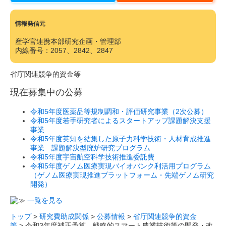
情報発信元
産学官連携本部研究企画・管理部
内線番号：2057、2842、2847
省庁関連競争的資金等
現在募集中の公募
令和5年度医薬品等規制調和・評価研究事業（2次公募）
令和5年度若手研究者によるスタートアップ課題解決支援
事業
令和5年度英知を結集した原子力科学技術・人材育成推進
事業 課題解決型廃炉研究プログラム
令和5年度宇宙航空科学技術推進委託費
令和5年度ゲノム医療実現バイオバンク利活用プログラム
（ゲノム医療実現推進プラットフォーム・先端ゲノム研究
開発）
一覧を見る
トップ
>
研究費助成関係
>
公募情報
>
省庁関連競争的資金
等
> 令和3年度補正予算 戦略的スマート農業技術等の開発・改