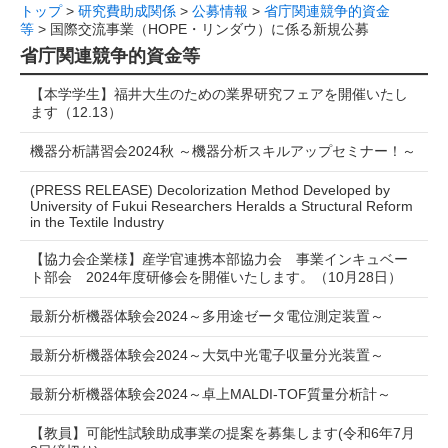
トップ
>
研究費助成関係
>
公募情報
>
省庁関連競争的資金
等
> 国際交流事業（HOPE・リンダウ）に係る新規公募
省庁関連競争的資金等
【本学学生】福井大生のための業界研究フェアを開催いたし
ます（12.13）
機器分析講習会2024秋 ～機器分析スキルアップセミナー！～
(PRESS RELEASE) Decolorization Method Developed by
University of Fukui Researchers Heralds a Structural Reform
in the Textile Industry
【協力会企業様】産学官連携本部協力会 事業インキュベー
ト部会 2024年度研修会を開催いたします。（10月28日）
最新分析機器体験会2024～多用途ゼータ電位測定装置～
最新分析機器体験会2024～大気中光電子収量分光装置～
最新分析機器体験会2024～卓上MALDI-TOF質量分析計～
【教員】可能性試験助成事業の提案を募集します(令和6年7月