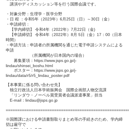
講演やディスカッション等を行う国際会議です。
・対象分野：生理学・医学分野
・日 程 ：令和5年（2023年）6月25日（日）～30日（金）
・申請締切：
【学内締切】 令和4年（2022年）7月22日（金)
【申請締切】 令和4年（2022年）8月 5日（金）17：00（日本
時間）
・申請方法：申請者の所属機関を通じた電子申請システムによる
申請
（所属機関が日本国内の場合）
募集要項：https://www.jsps.go.jp/j-
lindau/shinsei_boshu.html
ポスター：https://www.jsps.go.jp/j-
lindau/data/r5/r5_lindau_poster.pdf
【本事業に係る問い合わせ先】
独立行政法人日本学術振興会 国際企画部人物交流課
「リンダウ・ノーベル賞受賞者会議派遣事業」担当
E-mail：lindau@jsps.go.jp
=====================================================
※国際課における申請書類取りまとめ等の手続きのため、学内締
切は厳守で