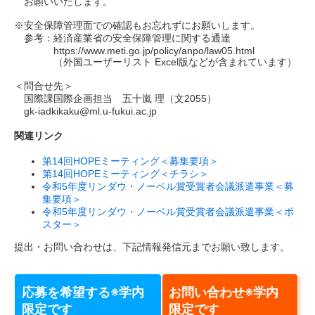
お願いいたします。
※安全保障管理面での確認もお忘れずにお願いします。
参考：経済産業省の安全保障管理に関する通達
https://www.meti.go.jp/policy/anpo/law05.html
（外国ユーザーリスト Excel版などが含まれています）
＜問合せ先＞
国際課国際企画担当 五十嵐 理（文2055）
gk-iadkikaku@ml.u-fukui.ac.jp
関連リンク
第14回HOPEミーティング＜募集要項＞
第14回HOPEミーティング＜チラシ＞
令和5年度リンダウ・ノーベル賞受賞者会議派遣事業＜募
集要項＞
令和5年度リンダウ・ノーベル賞受賞者会議派遣事業＜ポ
スター＞
提出・お問い合わせは、下記情報発信元までお願い致します。
応募を希望する※学内
お問い合わせ※学内
限定です
限定です