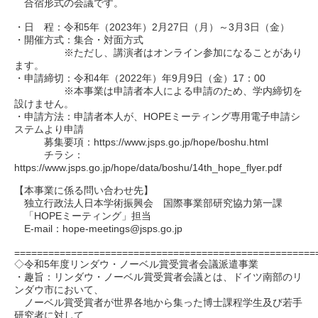
合宿形式の会議です。
・日 程：令和5年（2023年）2月27日（月）～3月3日（金）
・開催方式：集合・対面方式
※ただし、講演者はオンライン参加になることがあり
ます。
・申請締切：令和4年（2022年）年9月9日（金）17：00
※本事業は申請者本人による申請のため、学内締切を
設けません。
・申請方法：申請者本人が、HOPEミーティング専用電子申請シ
ステムより申請
募集要項：https://www.jsps.go.jp/hope/boshu.html
チラシ：
https://www.jsps.go.jp/hope/data/boshu/14th_hope_flyer.pdf
【本事業に係る問い合わせ先】
独立行政法人日本学術振興会 国際事業部研究協力第一課
「HOPEミーティング」担当
E-mail：hope-meetings@jsps.go.jp
=====================================================
◇令和5年度リンダウ・ノーベル賞受賞者会議派遣事業
・趣旨：リンダウ・ノーベル賞受賞者会議とは、ドイツ南部のリ
ンダウ市において、
ノーベル賞受賞者が世界各地から集った博士課程学生及び若手
研究者に対して