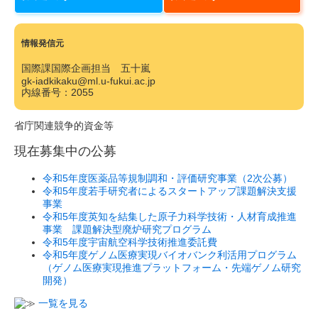
情報発信元
国際課国際企画担当 五十嵐
gk-iadkikaku@ml.u-fukui.ac.jp
内線番号：2055
省庁関連競争的資金等
現在募集中の公募
令和5年度医薬品等規制調和・評価研究事業（2次公募）
令和5年度若手研究者によるスタートアップ課題解決支援
事業
令和5年度英知を結集した原子力科学技術・人材育成推進
事業 課題解決型廃炉研究プログラム
令和5年度宇宙航空科学技術推進委託費
令和5年度ゲノム医療実現バイオバンク利活用プログラム
（ゲノム医療実現推進プラットフォーム・先端ゲノム研究
開発）
一覧を見る