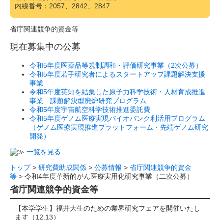
内線番号：2057、2842、2847
省庁関連競争的資金等
現在募集中の公募
令和5年度医薬品等規制調和・評価研究事業（2次公募）
令和5年度若手研究者によるスタートアップ課題解決支援
事業
令和5年度英知を結集した原子力科学技術・人材育成推進
事業 課題解決型廃炉研究プログラム
令和5年度宇宙航空科学技術推進委託費
令和5年度ゲノム医療実現バイオバンク利活用プログラム
（ゲノム医療実現推進プラットフォーム・先端ゲノム研究
開発）
一覧を見る
トップ
>
研究費助成関係
>
公募情報
>
省庁関連競争的資金
等
> 令和4年度革新的がん医療実用化研究事業（二次公募）
省庁関連競争的資金等
【本学学生】福井大生のための業界研究フェアを開催いたし
ます（12.13）