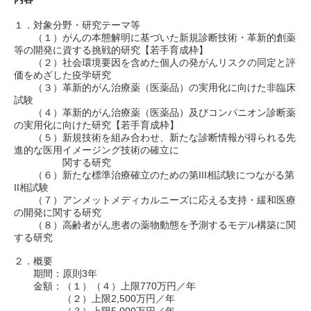
１．対象分野・研究テーマ等
（１）がんの本態解明に基づいた新規診断技術・革新的創薬
等の開発に資する挑戦的研究【若手育成枠】
（２）社会環境要因を含めた個人の発がんリスクの同定と評
価をめざした疫学研究
（３）革新的がん治療薬（医薬品）の実用化に向けた非臨床
試験
（４）革新的がん治療薬（医薬品）及びコンパニオン診断薬
の実用化に向けた研究【若手育成枠】
（５）新規技術を組み合わせ、新たな診断情報が得られる先
進的な医用イメージング技術の確立に
関する研究
（６）新たな標準治療確立のための第III相試験につながる第
II相試験
（７）アンメットメディカルニーズに応える支持・緩和医療
の開発に関する研究
（８）高齢者がん患者の薬物動態を予測するモデル構築に関
する研究
２．概要
期間：原則3年
金額：（１）（４）上限770万円／年
（２）上限2,500万円／年