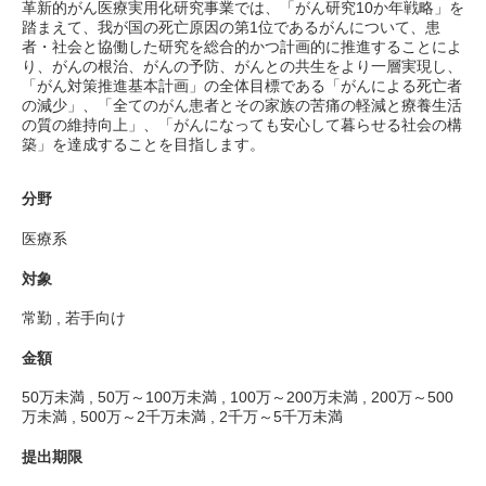
革新的がん医療実用化研究事業では、「がん研究10か年戦略」を
踏まえて、我が国の死亡原因の第1位であるがんについて、患
者・社会と協働した研究を総合的かつ計画的に推進することによ
り、がんの根治、がんの予防、がんとの共生をより一層実現し、
「がん対策推進基本計画」の全体目標である「がんによる死亡者
の減少」、「全てのがん患者とその家族の苦痛の軽減と療養生活
の質の維持向上」、「がんになっても安心して暮らせる社会の構
築」を達成することを目指します。
分野
医療系
対象
常勤 , 若手向け
金額
50万未満 , 50万～100万未満 , 100万～200万未満 , 200万～500
万未満 , 500万～2千万未満 , 2千万～5千万未満
提出期限