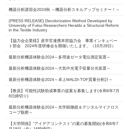
機器分析講習会2024秋 ～機器分析スキルアップセミナー！～
(PRESS RELEASE) Decolorization Method Developed by
University of Fukui Researchers Heralds a Structural Reform
in the Textile Industry
【協力会企業様】産学官連携本部協力会 事業インキュベー
ト部会 2024年度研修会を開催いたします。（10月28日）
最新分析機器体験会2024～多用途ゼータ電位測定装置～
最新分析機器体験会2024～大気中光電子収量分光装置～
最新分析機器体験会2024～卓上MALDI-TOF質量分析計～
【教員】可能性試験助成事業の提案を募集します(令和6年7月
8日締切り)
最新分析機器体験会2024～光学顕微鏡＆デジタルマイクロス
コープ観察～
【大学関係】“アイデアコンテスト”の案の募集開始(令和6年7
月19日（金）16時締切）