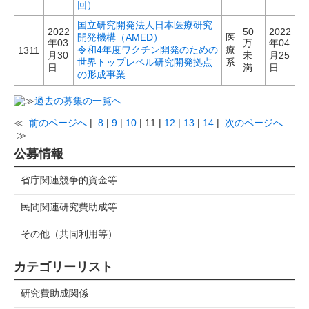
回）
国立研究開発法人日本医療研究
2022
50
2022
開発機構（AMED）
医
年03
万
年04
令和4年度ワクチン開発のための
療
1311
月30
未
月25
世界トップレベル研究開発拠点
系
日
満
日
の形成事業
過去の募集の一覧へ
≪
前のページへ
|
8
|
9
|
10
| 11 |
12
|
13
|
14
|
次のページへ
≫
公募情報
省庁関連競争的資金等
民間関連研究費助成等
その他（共同利用等）
カテゴリーリスト
研究費助成関係