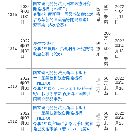
国立研究開発法人日本医療研究
2022
50
2022
開発機構（AMED）
医
年03
万
年04
令和4年度新興・再興感染症に対
療
1315
月31
未
月11
する革新的医薬品等開発推進研
系
日
満
日
究事業（3次公募）
200
万
2022
2022
厚生労働省
医
～
年03
年04
令和4年度厚生労働科学研究費補
療
500
1314
月30
月18
万
助金公募（2次）
系
日
日
未
満
国立研究開発法人新エネルギ
ー・産業技術総合開発機構
2022
50
2022
理
年03
万
年04
（NEDO)
工
1313
月30
未
月18
令和4年度クリーンエネルギー分
学
日
満
日
野における革新的技術の国際共
同研究開発事業
国立研究開発法人新エネルギ
ー・産業技術総合開発機構
2022
50
2022
理
年03
万
年04
（NEDO)
工
1312
月30
未
月25
令和4年度官民による若手研究者
学
日
満
日
発掘支援事業（若サポ）（第4