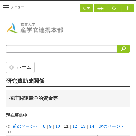
メニュー
検索
ホーム
研究費助成関係
省庁関連競争的資金等
現在募集中
≪
前のページへ
|
8
|
9
|
10
| 11 |
12
|
13
|
14
|
次のページへ
≫