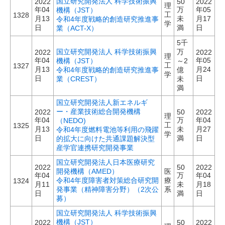
国立研究開発法人 科学技術振興
2022
50
2022
理
年04
万
年05
機構（JST）
工
1328
月13
未
月17
令和4年度戦略的創造研究推進事
学
日
満
日
業（ACT-X）
5千
国立研究開発法人 科学技術振興
万
2022
2022
理
年04
年05
機構（JST）
～2
工
1327
月13
月24
令和4年度戦略的創造研究推進事
億
学
日
日
業（CREST）
未
満
国立研究開発法人新エネルギ
ー・産業技術総合開発機構
2022
50
2022
理
年04
万
年04
（NEDO)
工
1325
月13
未
月27
令和4年度燃料電池等利用の飛躍
学
日
満
日
的拡大に向けた共通課題解決型
産学官連携研究開発事業
国立研究開発法人日本医療研究
2022
50
2022
開発機構（AMED）
医
年04
万
年04
令和4年度障害者対策総合研究開
療
1324
月11
未
月18
発事業（精神障害分野）（2次公
系
日
満
日
募）
国立研究開発法人 科学技術振興
機構（JST）
2022
50
2022