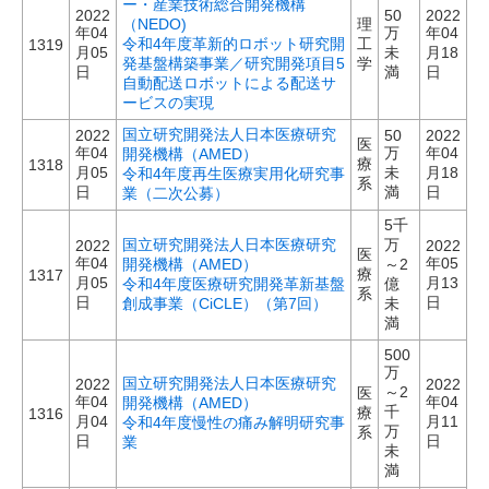
ー・産業技術総合開発機構
2022
50
2022
（NEDO)
理
年04
万
年04
令和4年度革新的ロボット研究開
工
1319
月05
未
月18
発基盤構築事業／研究開発項目5
学
日
満
日
自動配送ロボットによる配送サ
ービスの実現
国立研究開発法人日本医療研究
2022
50
2022
医
年04
万
年04
開発機構（AMED）
療
1318
月05
未
月18
令和4年度再生医療実用化研究事
系
日
満
日
業（二次公募）
5千
国立研究開発法人日本医療研究
万
2022
2022
医
年04
年05
開発機構（AMED）
～2
療
1317
月05
月13
令和4年度医療研究開発革新基盤
億
系
日
日
創成事業（CiCLE）（第7回）
未
満
500
万
国立研究開発法人日本医療研究
2022
2022
～2
医
年04
年04
開発機構（AMED）
千
療
1316
月04
月11
令和4年度慢性の痛み解明研究事
万
系
日
日
業
未
満