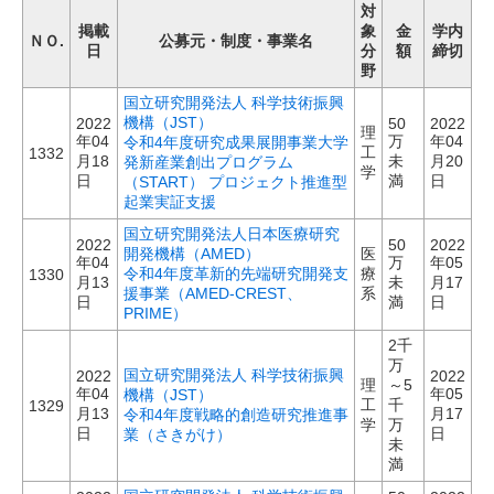
対
掲載
象
金
学内
ＮＯ.
公募元・制度・事業名
日
分
額
締切
野
国立研究開発法人 科学技術振興
機構（JST）
2022
50
2022
理
年04
万
年04
令和4年度研究成果展開事業大学
工
1332
月18
未
月20
発新産業創出プログラム
学
日
満
日
（START） プロジェクト推進型
起業実証支援
国立研究開発法人日本医療研究
2022
50
2022
開発機構（AMED）
医
年04
万
年05
令和4年度革新的先端研究開発支
療
1330
月13
未
月17
援事業（AMED-CREST、
系
日
満
日
PRIME）
2千
万
国立研究開発法人 科学技術振興
2022
2022
理
～5
年04
年05
機構（JST）
工
千
1329
月13
月17
令和4年度戦略的創造研究推進事
学
万
日
日
業（さきがけ）
未
満