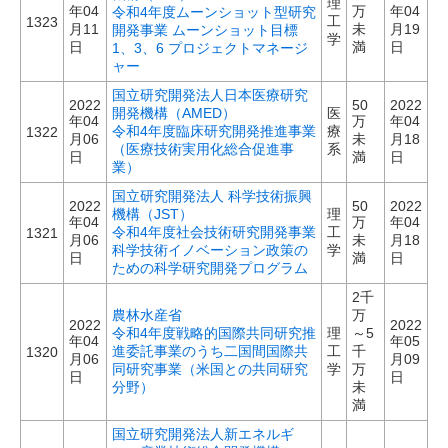
理
年04
万
年04
令和4年度ムーンショット型研究
工
1323
月11
未
月19
開発事業 ムーンショット目標
学
日
満
日
1、3、6 プロジェクトマネージ
ャー
国立研究開発法人日本医療研究
2022
50
2022
開発機構（AMED）
医
年04
万
年04
令和4年度臨床研究開発推進事業
療
1322
月06
未
月18
（医療技術実用化総合促進事
系
日
満
日
業）
国立研究開発法人 科学技術振興
2022
50
2022
機構（JST）
理
年04
万
年04
令和4年度社会技術研究開発事業
工
1321
月06
未
月18
科学技術イノベーション政策の
学
日
満
日
ための科学研究開発プログラム
2千
農林水産省
万
2022
2022
令和4年度戦略的国際共同研究推
理
～5
年04
年05
進委託事業のうち二国間国際共
工
千
1320
月06
月09
同研究事業（米国との共同研究
学
万
日
日
分野）
未
満
国立研究開発法人新エネルギ